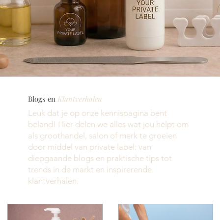
Blogs en
Klantverhalen
Leuk dat je op onze kennispagina bent
beland! Hier delen we alles wat jou helpt om
als groothandel, salon of merk te groeien
door middel van private label: van
diepgaande blogs en praktische tips tot
trends in de markt en inspirerende
klantverhalen.