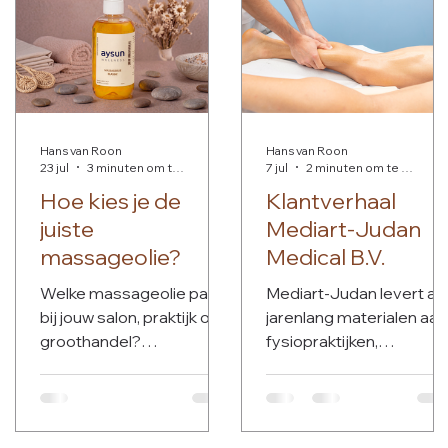
Hans van Roon
Hans van Roon
23 jul
3 minuten om te lezen
7 jul
2 minuten om te lezen
Hoe kies je de
Klantverhaal
juiste
Mediart-Judan
massageolie?
Medical B.V.
Welke massageolie past
Mediart-Judan levert al
bij jouw salon, praktijk of
jarenlang materialen aan
groothandel?
fysiopraktijken,
Massageolie is misschien
sportmasseurs,
wel één van de meest
bedrijven en
gebruikte producten
voetbalverenigingen. Vi
tijdens een behandeling.
Fysiomaterialen.nl