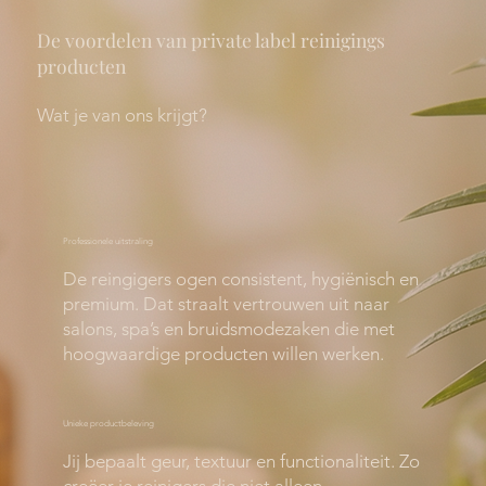
De voordelen van private label reinigings
producten
Wat je van ons krijgt?
Professionele uitstraling
De reingigers ogen consistent, hygiënisch en
premium. Dat straalt vertrouwen uit naar
salons, spa’s en bruidsmodezaken die met
hoogwaardige producten willen werken.
Unieke productbeleving
Jij bepaalt geur, textuur en functionaliteit. Zo
creëer je reinigers die niet alleen