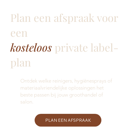
Plan een afspraak voor
een
kosteloos
private label-
plan
Ontdek welke reinigers, hygiënesprays of
materiaalvriendelijke oplossingen het
beste passen bij jouw groothandel of
salon.
PLAN EEN AFSPRAAK