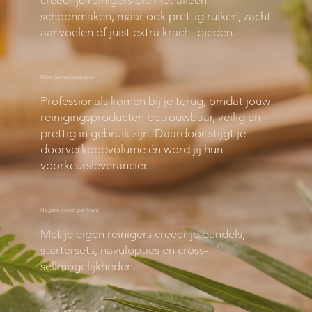
schoonmaken, maar ook prettig ruiken, zacht
aanvoelen of juist extra kracht bieden.
Meer herhaalaankopen
Professionals komen bij je terug, omdat jouw
reinigingsproducten betrouwbaar, veilig en
prettig in gebruik zijn. Daardoor stijgt je
doorverkoopvolume én word jij hun
voorkeursleverancier.
Hogere omzet per klant
Met je eigen reinigers creëer je bundels,
startersets, navulopties en cross-
sellmogelijkheden.
Flexibel opschalen