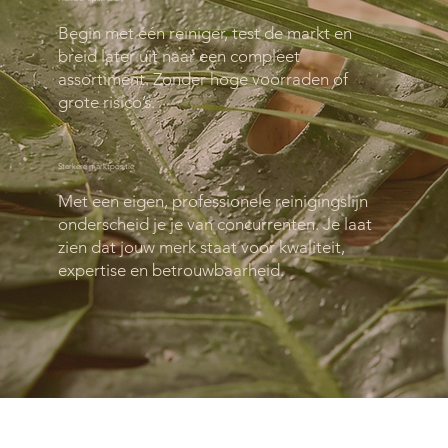
Begin met één reiniger, test de markt en
breid later uit naar een compleet
assortiment. Zonder hoge voorraden of
grote risico’s.
Sterkere marktpositie
Met een eigen, professionele reinigingslijn
onderscheid je je van concurrenten. Je laat
zien dat jouw merk staat voor kwaliteit,
expertise en betrouwbaarheid.