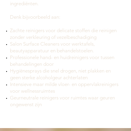
ingrediënten.
Denk bijvoorbeeld aan:
Zachte reinigers voor delicate stoffen die reinigen
zonder verkleuring of vezelbeschadiging
Salon Surface Cleaners voor werktafels,
beautyapparatuur en behandelstoelen.
Professionele hand- en huidreinigers voor tussen
behandelingen door
Hygiënesprays die snel drogen, niet plakken en
geen sterke alcoholgeur achterlaten
Intensieve maar milde vloer- en oppervlakreinigers
voor wellnessruimtes
Geurneutrale reinigers voor ruimtes waar geuren
ongewenst zijn